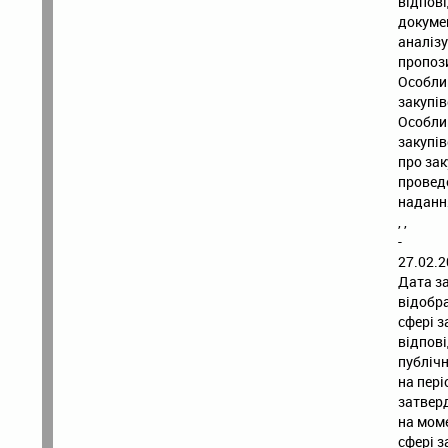
відпові
докумен
аналіз
пропози
Особли
закупі
Особли
закупів
про зак
проведе
надання
, ,
-
27.02.2
Дата за
відобра
сфері з
відпові
публічн
на пері
затверд
на моме
сфері з