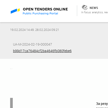
NEWS
In focus: analytics, ne
19.02.2024 14:49
.
28.02.2024 09:21
UA-M-2024-02-19-000047
b99d17ca76484cf2ba4646fb080febe6
. .
За рез