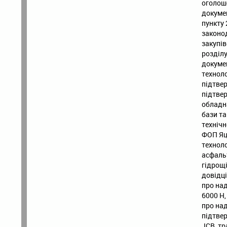
оголоше
докумен
пункту 
законо
закупів
розділу
докуме
техноло
підтвер
підтве
обладна
бази та
технічн
ФОП Яце
технол
асфаль
гідрощі
довідц
про на
6000 H
про над
підтве
JCB, т