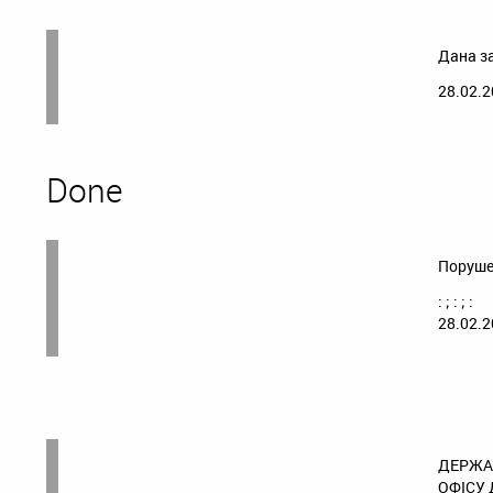
Дана з
28.02.2
Done
Поруше
: ; : ; :
28.02.2
ДЕРЖА
ОФІСУ 