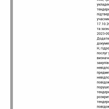
укладен
тендерн
підтвер
учасник
17.10.
та заз
2023-09
Додатку
докуме
H, гідр
послуг 
визначе
закупів
невідпо
предме
невідпо
повідо
поруше
тендер
розкрит
тендерн
повідо