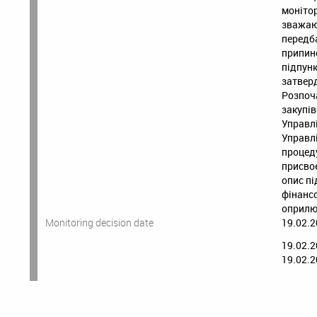
монітор
зважаюч
передба
припине
підпун
затвер
Розпоча
закупів
Управл
Управлі
процед
присво
опис пі
фінансо
оприлюд
Monitoring decision date
19.02.2
19.02.2
19.02.2