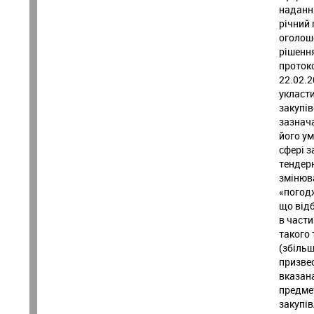
надання
річний 
оголош
рішенн
проток
22.02.2
укласти
закупів
зазнача
його ум
сфері з
тендерн
змінюва
«погодж
що від
в части
такого 
(збільш
призвес
вказана
предмет
закупів