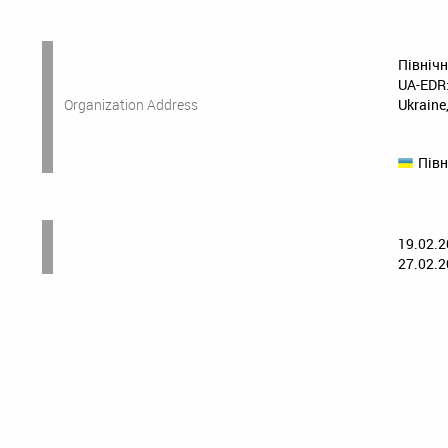
Північ
UA-EDR
Organization Address
Ukrain
Півн
19.02.2
27.02.2