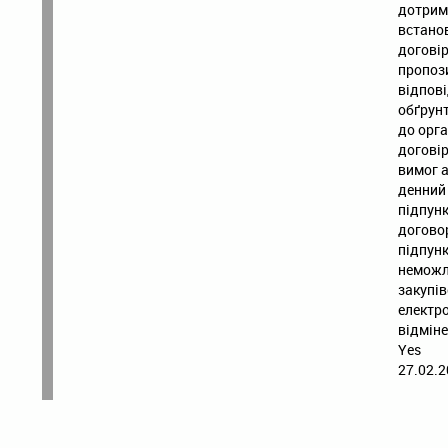
дотрим
встанов
договір
пропози
відпові
обґрунт
до орга
договір
вимог а
денний 
підпунк
догово
підпунк
неможл
закупів
електр
відмін
Yes
27.02.2