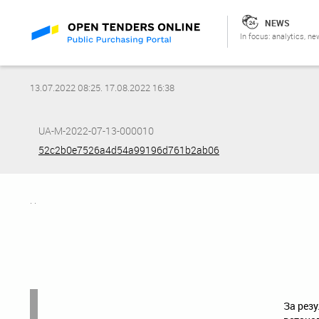
NEWS
In focus: analytics, ne
13.07.2022 08:25
.
17.08.2022 16:38
UA-M-2022-07-13-000010
52c2b0e7526a4d54a99196d761b2ab06
. .
За резу