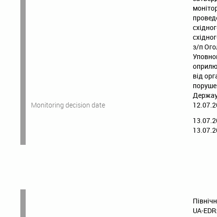
монітор
проведе
східно
східног
з/п Ого
Уповнов
оприлюд
від орг
порушен
Держау
Monitoring decision date
12.07.2
13.07.2
13.07.2
Північн
UA-EDR