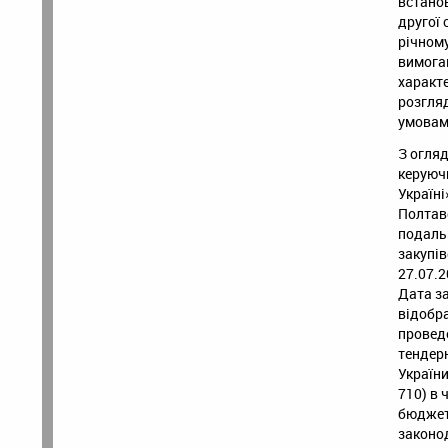
встанов
другої 
річному
вимога
характе
розгля
умовам
З огляд
керуюч
Україні
Полтав
подаль
закупів
27.07.2
Дата за
відобра
проведе
тендерн
України
710) в 
бюджет
законо