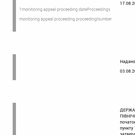
17.08.2
?:monitoring appeal proceeding dateProceedings
monitoring appeal proceeding proceedingNumber
Надано
03.08.2
ДЕРЖА
ПІВНІЧ
початок
пункту
затвер