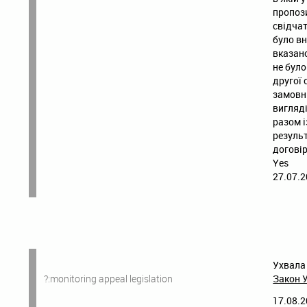
пропози
свідчат
було вн
вказано
не було
другої 
замовни
вигляді
разом і
резуль
договір
Yes
27.07.2
Ухвала 
?:monitoring appeal legislation
Закон У
17.08.2