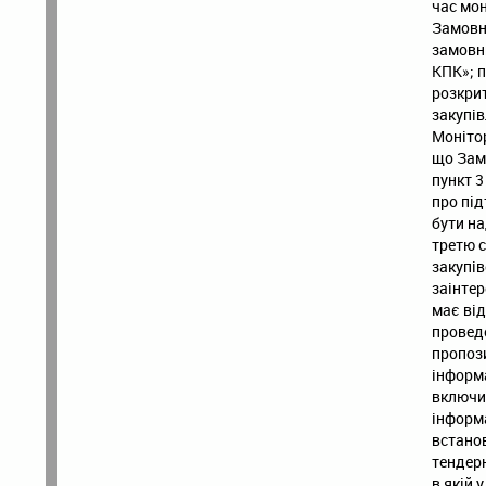
час мон
Замовн
замовн
КПК»; п
розкрит
закупів
Монітор
що Замо
пункт 3
про під
бути на
третю с
закупів
заінтер
має від
проведе
пропози
інформ
включит
інформ
встанов
тендер
в якій 