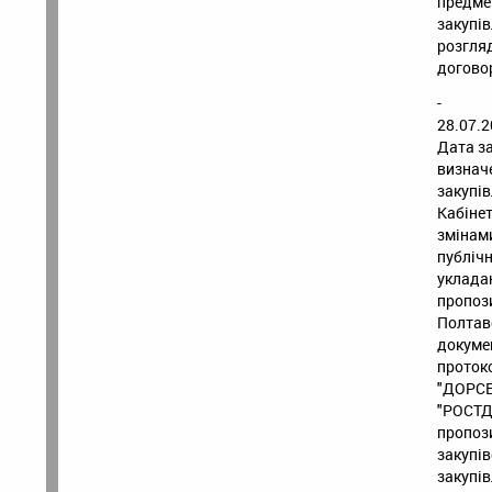
предмет
закупі
розгля
догово
-
28.07.2
Дата за
визначе
закупів
Кабінет
змінами
публічн
уклада
пропози
Полтавс
докуме
протоко
"ДОРСЕ
"РОСТД
пропози
закупів
закупів