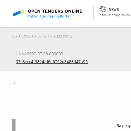
NEWS
In focus: analytics, ne
06.07.2022 09:58
.
28.07.2022 09:52
UA-M-2022-07-06-000003
97c8cce4f3824fd6b6762d8483d47a96
. .
За резу