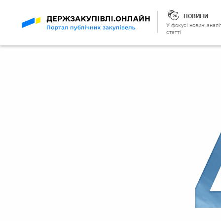
НОВИНИ
У фокусі новин: аналі
статті