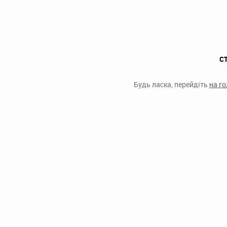
С
Будь ласка, перейдіть
на г