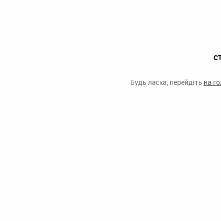
С
Будь ласка, перейдіть
на г