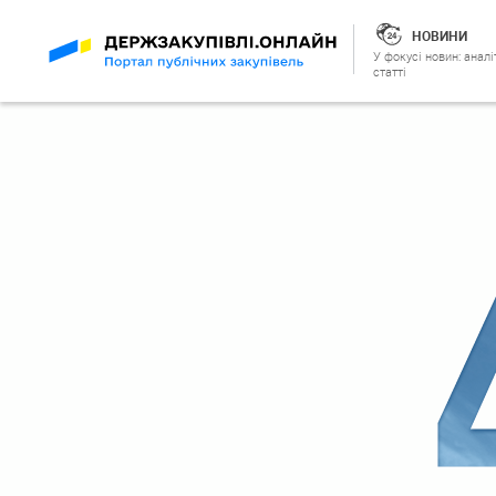
НОВИНИ
У фокусі новин: аналі
статті