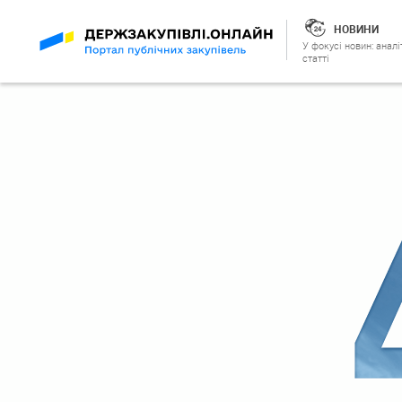
НОВИНИ
У фокусі новин: аналі
статті