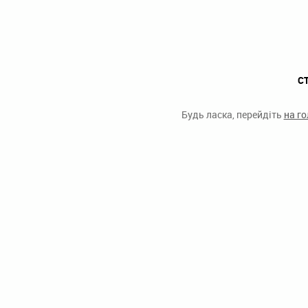
С
Будь ласка, перейдіть
на г