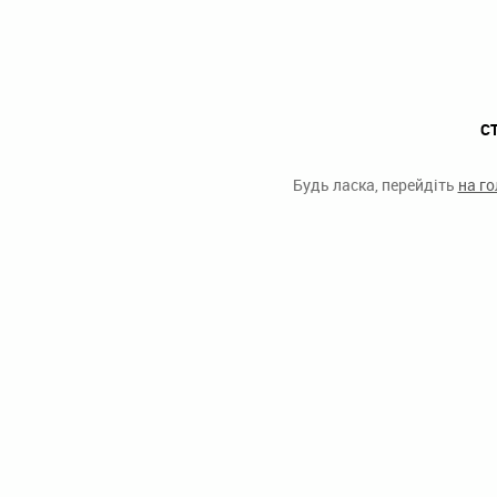
С
Будь ласка, перейдіть
на г