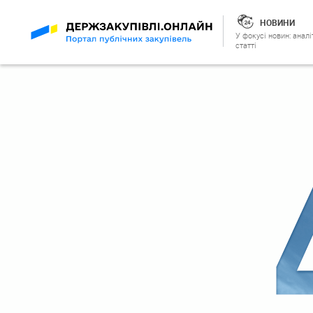
НОВИНИ
У фокусі новин: аналі
статті