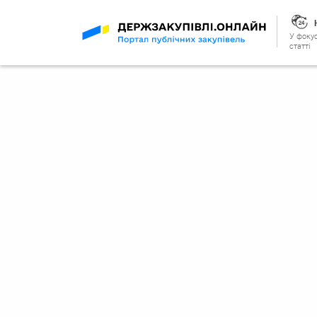
У фокус
статті