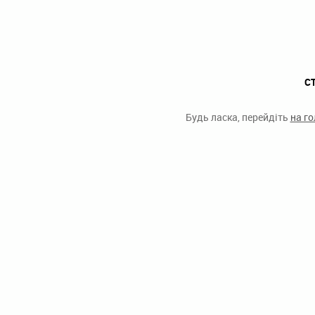
С
Будь ласка, перейдіть
на г