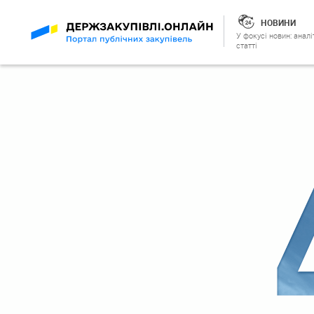
НОВИНИ
У фокусі новин: аналі
статті