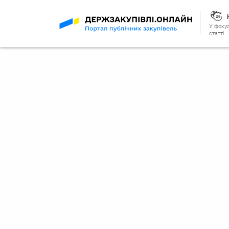
У фокус
статті