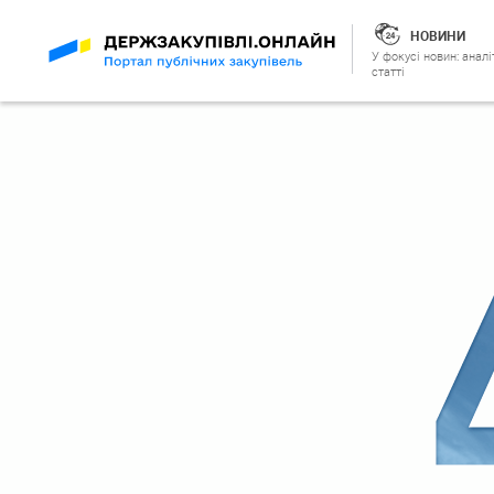
НОВИНИ
У фокусі новин: аналі
статті