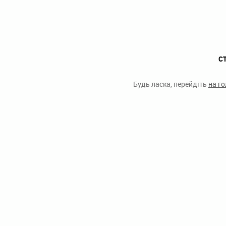
С
Будь ласка, перейдіть
на г