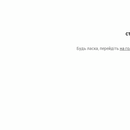
С
Будь ласка, перейдіть
на г