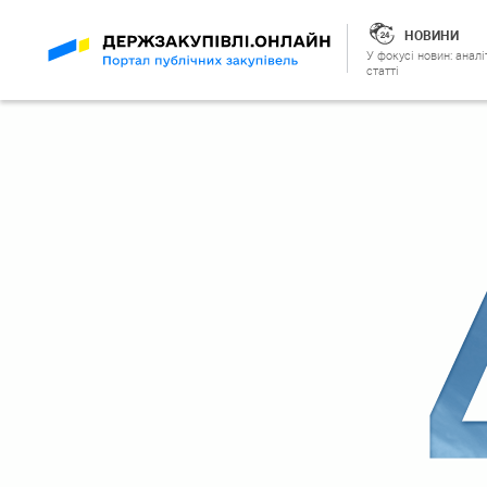
НОВИНИ
У фокусі новин: аналі
статті