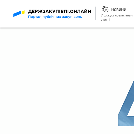
НОВИНИ
У фокусі новин: аналі
статті