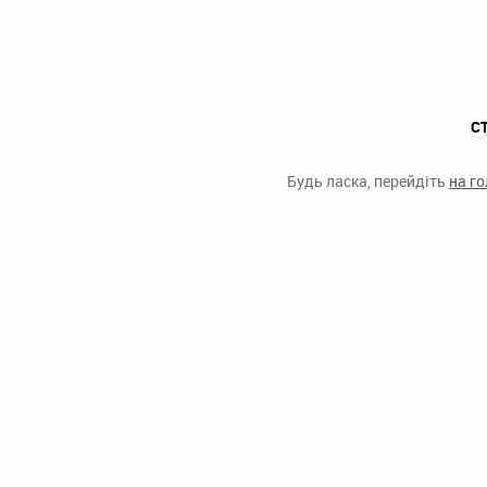
С
Будь ласка, перейдіть
на г