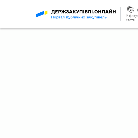
У фокус
статті