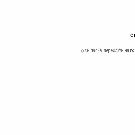
С
Будь ласка, перейдіть
на г