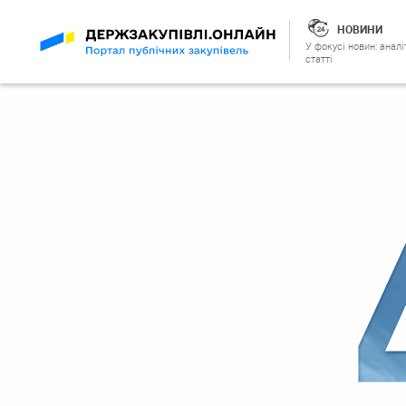
НОВИНИ
У фокусі новин: аналі
статті