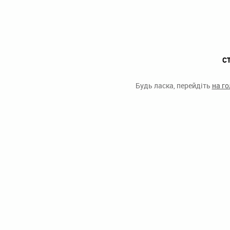
С
Будь ласка, перейдіть
на г