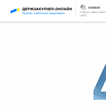
НОВИНИ
У фокусі новин: аналі
статті