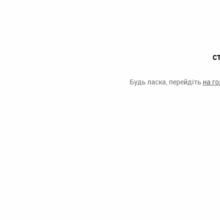
С
Будь ласка, перейдіть
на г