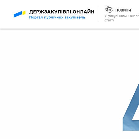
НОВИНИ
У фокусі новин: аналі
статті