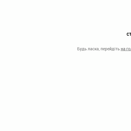
С
Будь ласка, перейдіть
на г