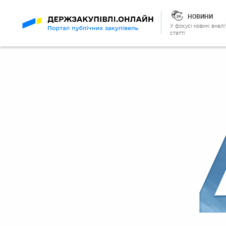
НОВИНИ
У фокусі новин: аналі
статті