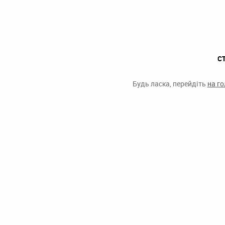
С
Будь ласка, перейдіть
на г