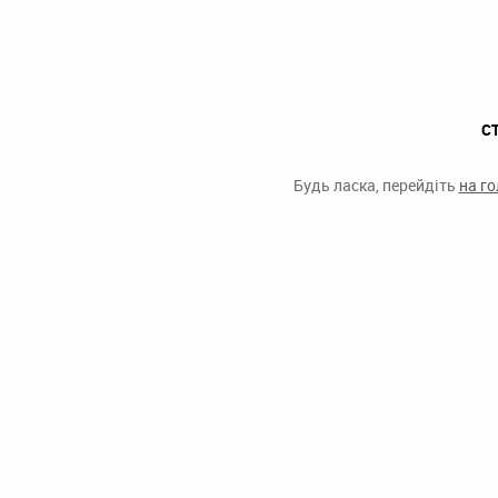
С
Будь ласка, перейдіть
на г