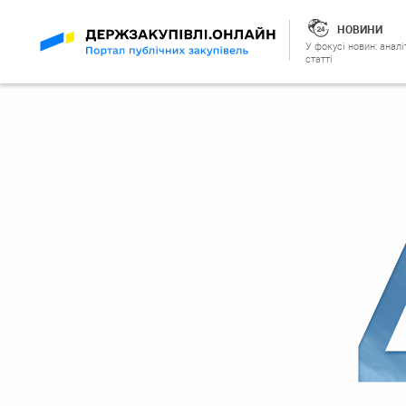
НОВИНИ
У фокусі новин: аналі
статті