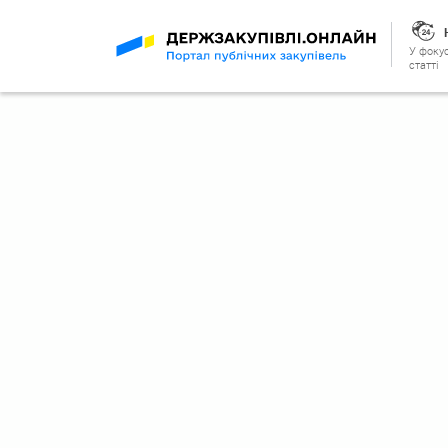
У фокус
статті