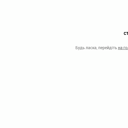
С
Будь ласка, перейдіть
на г