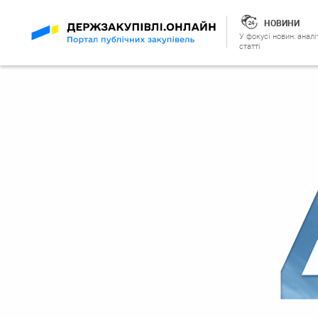
НОВИНИ
У фокусі новин: аналі
статті