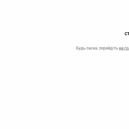
С
Будь ласка, перейдіть
на г