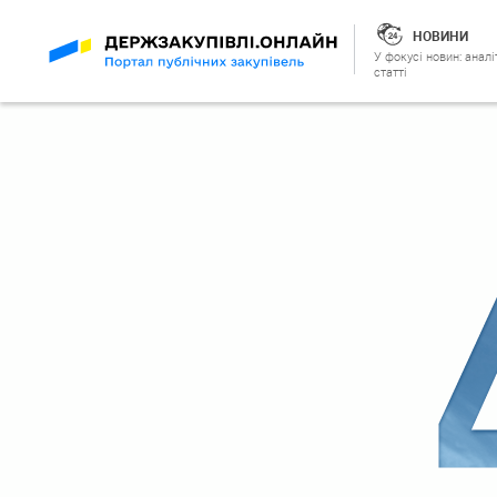
НОВИНИ
У фокусі новин: аналі
статті