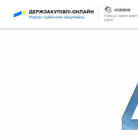
НОВИНИ
У фокусі новин: аналі
статті