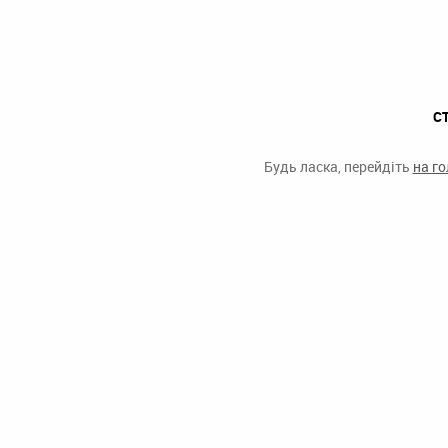
С
Будь ласка, перейдіть
на г