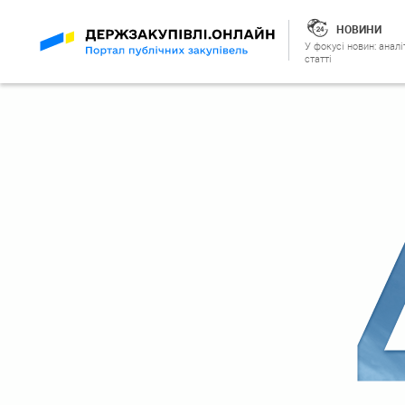
НОВИНИ
У фокусі новин: аналі
статті