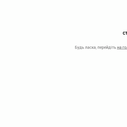
С
Будь ласка, перейдіть
на г