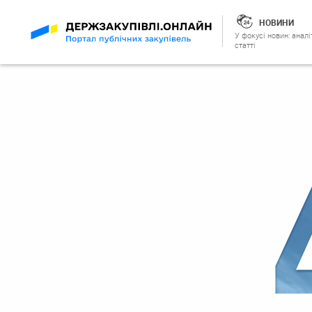
НОВИНИ
У фокусі новин: аналі
статті