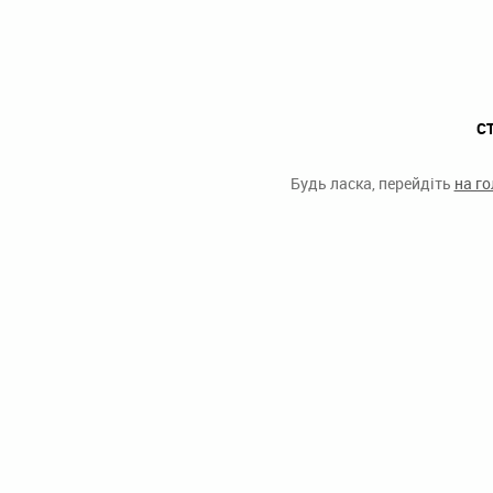
С
Будь ласка, перейдіть
на г