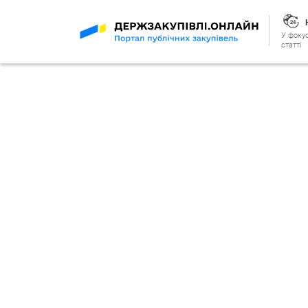
У фокус
статті