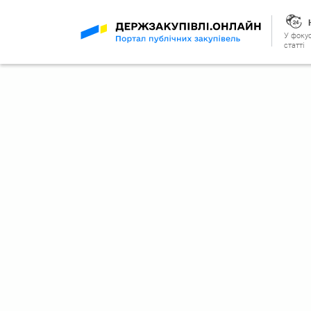
У фокус
статті