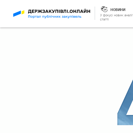
НОВИНИ
У фокусі новин: аналі
статті