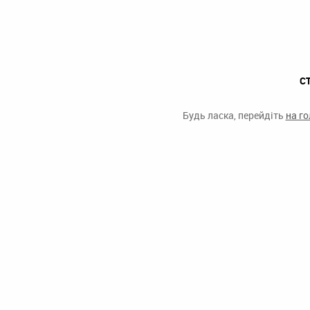
С
Будь ласка, перейдіть
на г