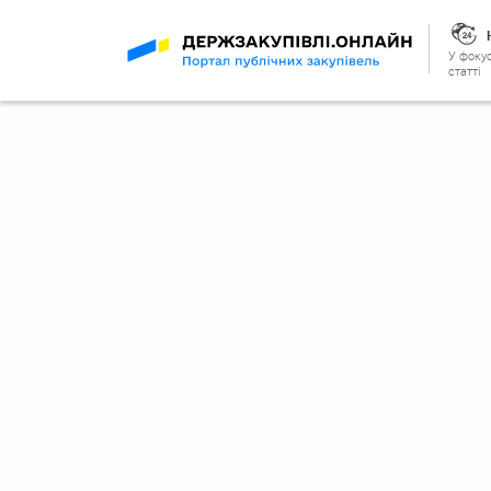
У фокус
статті