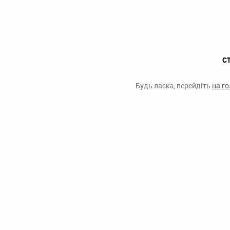
С
Будь ласка, перейдіть
на г