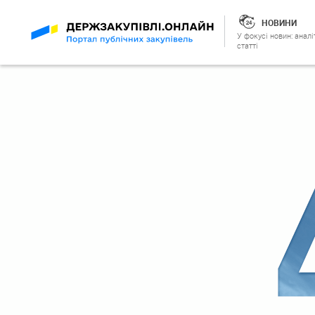
НОВИНИ
У фокусі новин: аналі
статті