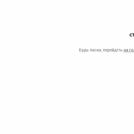
С
Будь ласка, перейдіть
на г