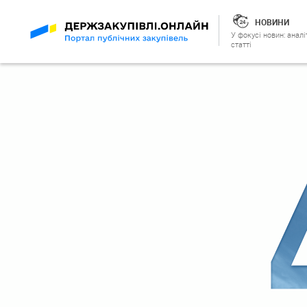
НОВИНИ
У фокусі новин: аналі
статті