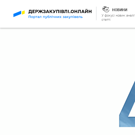
НОВИНИ
У фокусі новин: аналі
статті