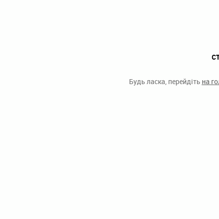
С
Будь ласка, перейдіть
на г