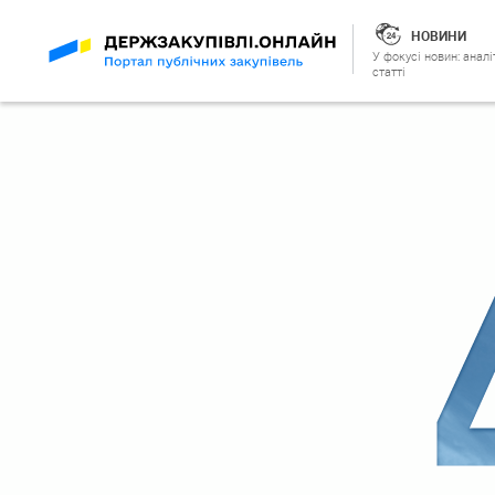
НОВИНИ
У фокусі новин: аналі
статті