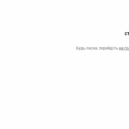
С
Будь ласка, перейдіть
на г