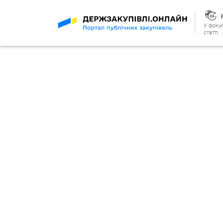
У фокус
статті