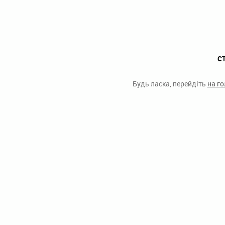
С
Будь ласка, перейдіть
на г