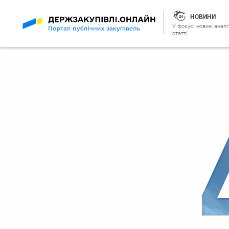
НОВИНИ
У фокусі новин: аналі
статті