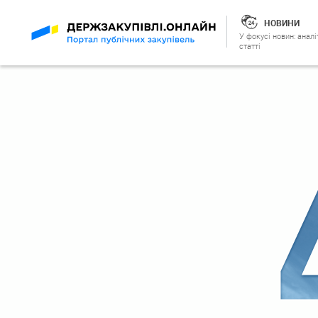
НОВИНИ
У фокусі новин: аналі
статті