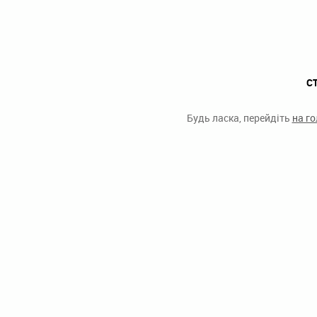
С
Будь ласка, перейдіть
на г