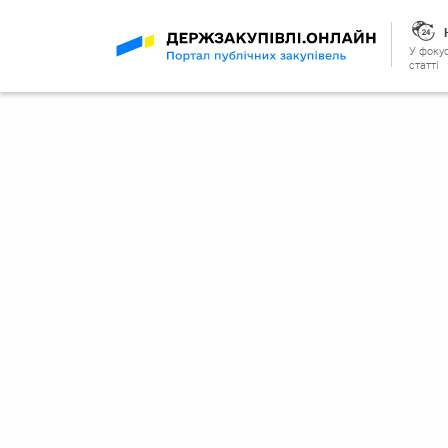
У фокус
статті