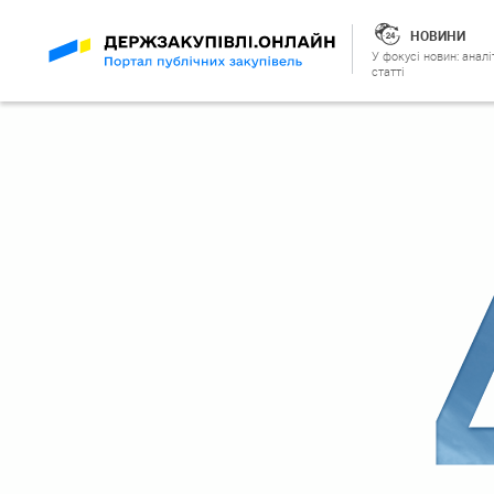
НОВИНИ
У фокусі новин: аналі
статті