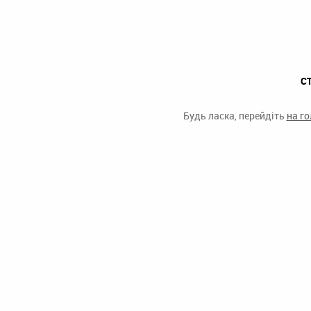
С
Будь ласка, перейдіть
на г