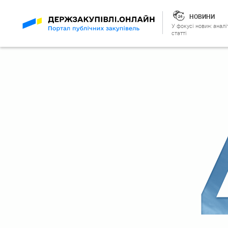
НОВИНИ
У фокусі новин: аналі
статті