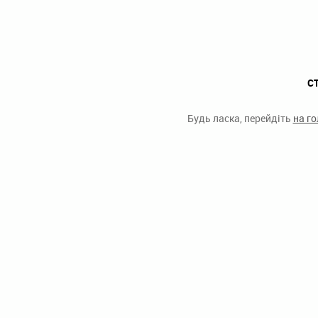
С
Будь ласка, перейдіть
на г