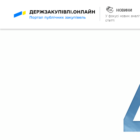
НОВИНИ
У фокусі новин: аналі
статті