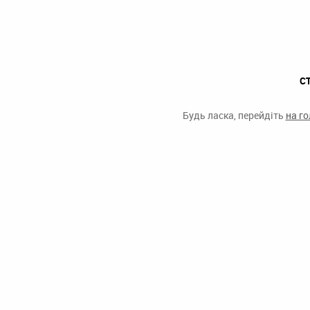
С
Будь ласка, перейдіть
на г