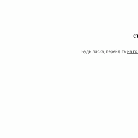
С
Будь ласка, перейдіть
на г