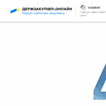
НОВИНИ
У фокусі новин: аналі
статті