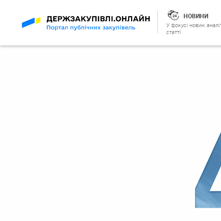
НОВИНИ
У фокусі новин: аналі
статті