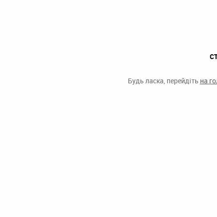
С
Будь ласка, перейдіть
на г