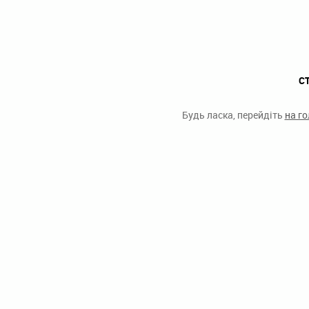
С
Будь ласка, перейдіть
на г