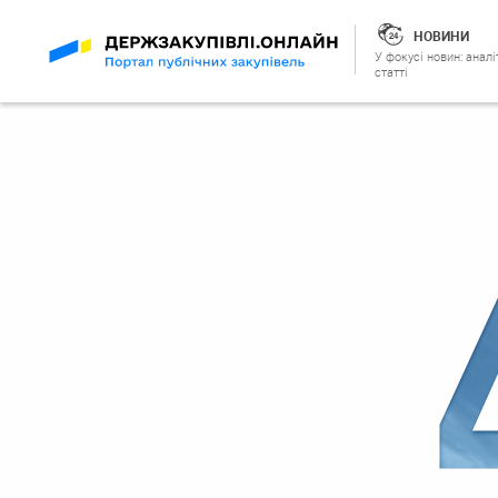
НОВИНИ
У фокусі новин: аналі
статті