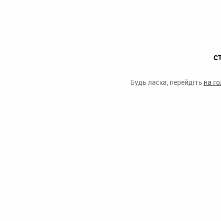
С
Будь ласка, перейдіть
на г