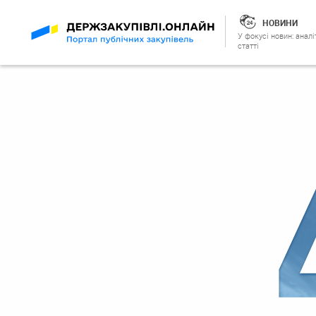
НОВИНИ
У фокусі новин: аналі
статті