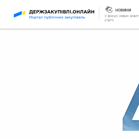
НОВИНИ
У фокусі новин: аналі
статті