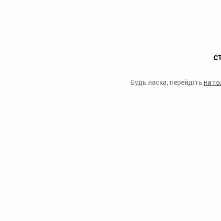
С
Будь ласка, перейдіть
на г