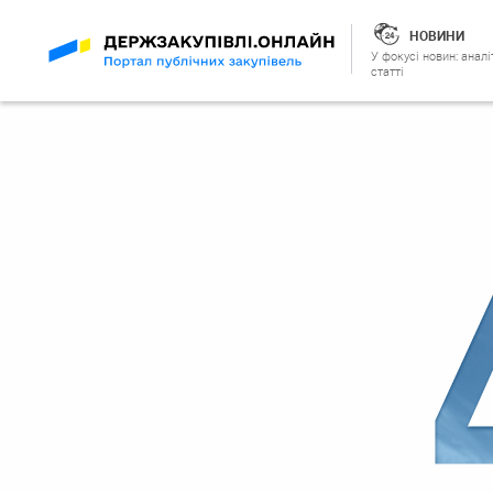
НОВИНИ
У фокусі новин: аналі
статті