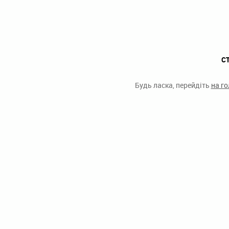
С
Будь ласка, перейдіть
на г