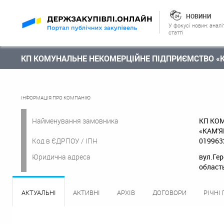
НОВИНИ
У фокусі новин: аналі
статті
КП КОМУНАЛЬНЕ НЕКОМЕРЦІЙНЕ ПІДПРИЄМСТВО «К
ІНФОРМАЦІЯ ПРО КОМПАНІЮ
Найменування замовника
КП КО
«КАМ'Я
Код в ЄДРПОУ / ІПН
019963
Юридична адреса
вул.Гер
область
АКТУАЛЬНІ
АКТИВНІ
АРХІВ
ДОГОВОРИ
РІЧНІ