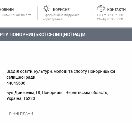
НОВИНИ
КОРИСНЕ
КОНТАКТИ
і новин: аналітика та
Інформаційна підтримка
Пн-Пт 08:00-21:00,
користувачів
Сб-Нд 10:00-17:00
ПОРТУ ПОНОРНИЦЬКОЇ СЕЛИЩНОЇ РАДИ
Відділ освіти, культури, молоді та спорту Понорницької
селищної ради
44045606
вул.Довженка,18, Понорниця, Чернігівська область,
Україна, 16220
РІЧНІ ПЛАНИ