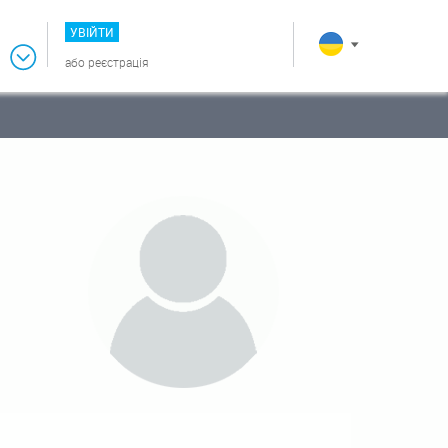
УВІЙТИ
або
реєстрація