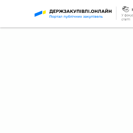
У фокус
статті